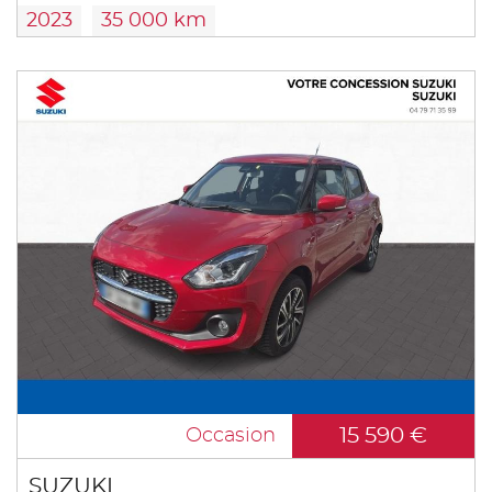
2023
35 000 km
15 590 €
Occasion
SUZUKI