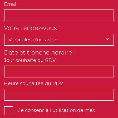
Email
Votre rendez-vous :
Véhicules d'occasion
Date et tranche horaire :
Jour souhaité du RDV
Août
2026
Heure souhaitée du RDV
Lun
Mar
Mer
Jeu
Ven
Sam
Dim
27
28
29
30
31
1
2
8:00
3
4
5
6
7
8
9
Je consens à l’utilisation de mes
8:30
10
11
12
13
14
15
16