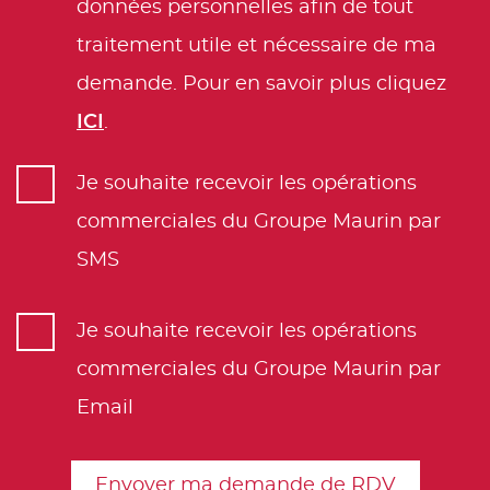
données personnelles afin de tout
17
18
19
20
21
22
23
9:00
traitement utile et nécessaire de ma
24
25
26
27
28
29
30
demande. Pour en savoir plus cliquez
9:30
31
1
2
3
4
5
6
ICI
.
10:00
Aujourd'hui
Effacer
Fermer
Je souhaite recevoir les opérations
10:30
commerciales du Groupe Maurin par
11:00
SMS
11:30
Je souhaite recevoir les opérations
12:00
commerciales du Groupe Maurin par
Email
12:30
13:00
Envoyer ma demande de RDV