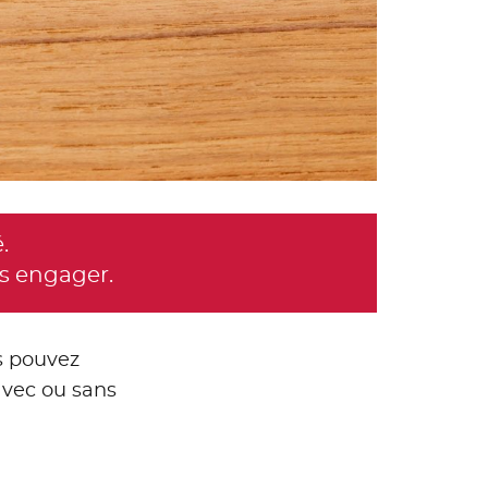
.
s engager.
us pouvez
avec ou sans