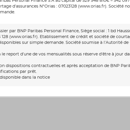
ribas Personal Finance S.A au capital de 529 548 810€ – 542 097 
urtage d’assurances N°Orias : 07023128 (www.orias.fr). Société non
demande.
sier par BNP Paribas Personal Finance, Siège social : 1 bd Haus
128 (www.orias.fr). Etablissement de crédit et société de courta
 disponibles sur simple demande. Société soumise à l’Autorité de
 le report d’une de vos mensualités sous réserve d’être à jour 
 dispositions contractuelles et après acceptation de BNP Parib
ications par prêt.
disponible dans la notice