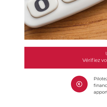
Vérifiez 
Pilote
financ
apport