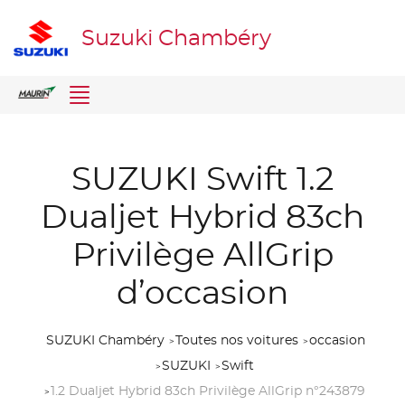
Suzuki Chambéry
Menu
SUZUKI Swift 1.2
Dualjet Hybrid 83ch
Privilège AllGrip
d’occasion
SUZUKI Chambéry
Toutes nos voitures
occasion
SUZUKI
Swift
1.2 Dualjet Hybrid 83ch Privilège AllGrip n°243879